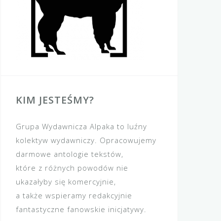
KIM JESTEŚMY?
Grupa Wydawnicza Alpaka to luźny
kolektyw wydawniczy. Opracowujemy
darmowe antologie tekstów,
które z różnych powodów nie
ukazałyby się komercyjnie,
a także wspieramy redakcyjnie
fantastyczne fanowskie inicjatywy.