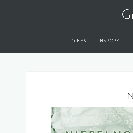
G
O NAS
NABORY