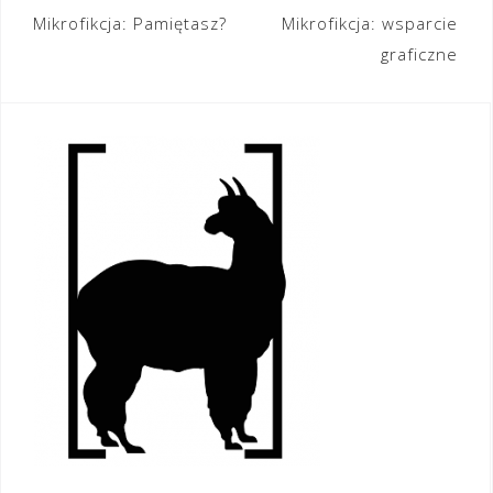
Nawigacja
Mikrofikcja: Pamiętasz?
Mikrofikcja: wsparcie
graficzne
wpisu