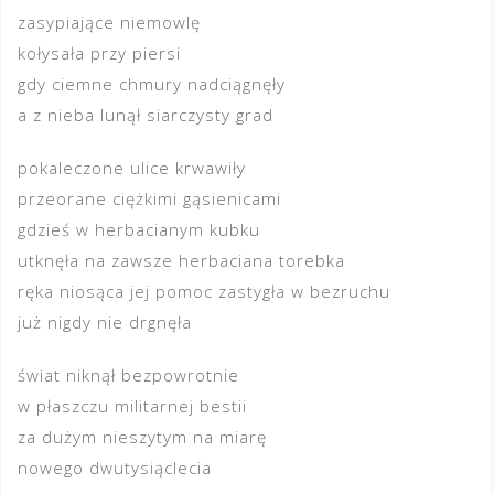
zasypiające niemowlę
kołysała przy piersi
gdy ciemne chmury nadciągnęły
a z nieba lunął siarczysty grad
pokaleczone ulice krwawiły
przeorane ciężkimi gąsienicami
gdzieś w herbacianym kubku
utknęła na zawsze herbaciana torebka
ręka niosąca jej pomoc zastygła w bezruchu
już nigdy nie drgnęła
świat niknął bezpowrotnie
w płaszczu militarnej bestii
za dużym nieszytym na miarę
nowego dwutysiąclecia