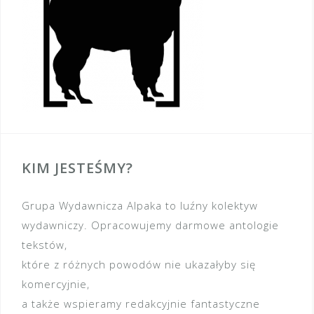
KIM JESTEŚMY?
Grupa Wydawnicza Alpaka to luźny kolektyw
wydawniczy. Opracowujemy darmowe antologie
tekstów,
które z różnych powodów nie ukazałyby się
komercyjnie,
a także wspieramy redakcyjnie fantastyczne