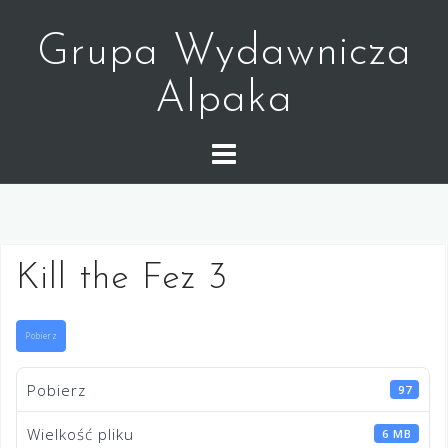
Skip
to
Grupa Wydawnicza
content
Alpaka
Kill the Fez 3
Pobierz
Pobierz
97
Wielkość pliku
6 MB