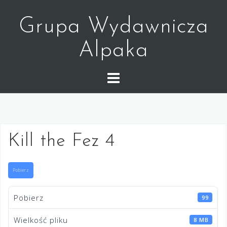
Skip
to
Grupa Wydawnicza
content
Alpaka
Kill the Fez 4
Pobierz
Pobierz
99
Wielkość pliku
8 MB