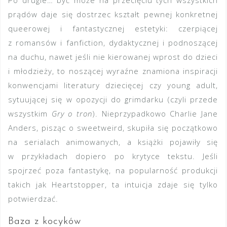
Po drugie… być może na przecięciu tych wszystkich
prądów daje się dostrzec kształt pewnej konkretnej
queerowej i fantastycznej estetyki: czerpiącej
z romansów i fanfiction, dydaktycznej i podnoszącej
na duchu, nawet jeśli nie kierowanej wprost do dzieci
i młodzieży, to noszącej wyraźne znamiona inspiracji
konwencjami literatury dziecięcej czy young adult,
sytuującej się w opozycji do grimdarku (czyli przede
wszystkim
Gry o tron
). Nieprzypadkowo Charlie Jane
Anders, pisząc o sweetweird, skupiła się początkowo
na serialach animowanych, a książki pojawiły się
w przykładach dopiero po krytyce tekstu. Jeśli
spojrzeć poza fantastykę, na popularność produkcji
takich jak Heartstopper, ta intuicja zdaje się tylko
potwierdzać.
Baza z kocyków