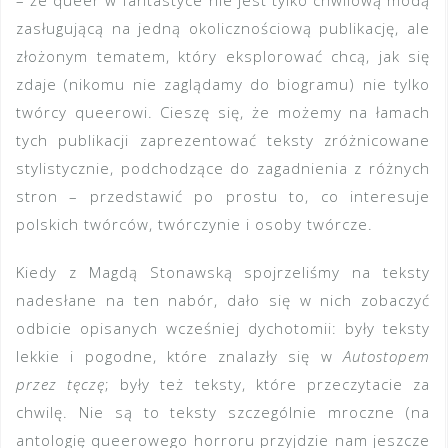
– że queer w fantastyce nie jest tylko chwilową modą
zasługującą na jedną okolicznościową publikację, ale
złożonym tematem, który eksplorować chcą, jak się
zdaje (nikomu nie zaglądamy do biogramu) nie tylko
twórcy queerowi. Cieszę się, że możemy na łamach
tych publikacji zaprezentować teksty zróżnicowane
stylistycznie, podchodzące do zagadnienia z różnych
stron – przedstawić po prostu to, co interesuje
polskich twórców, twórczynie i osoby twórcze.
Kiedy z Magdą Stonawską spojrzeliśmy na teksty
nadesłane na ten nabór, dało się w nich zobaczyć
odbicie opisanych wcześniej dychotomii: były teksty
lekkie i pogodne, które znalazły się w
Autostopem
przez tęczę
; były też teksty, które przeczytacie za
chwilę. Nie są to teksty szczególnie mroczne (na
antologię queerowego horroru przyjdzie nam jeszcze