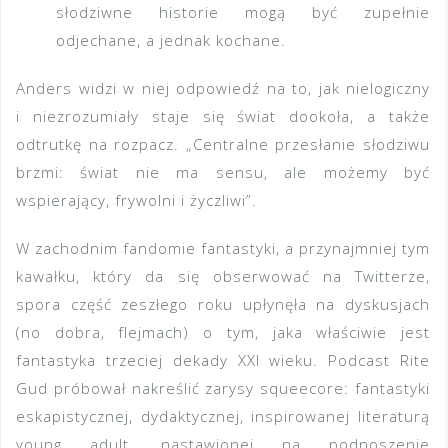
słodziwne historie mogą być zupełnie
odjechane, a jednak kochane.
Anders widzi w niej odpowiedź na to, jak nielogiczny
i niezrozumiały staje się świat dookoła, a także
odtrutkę na rozpacz. „Centralne przesłanie słodziwu
brzmi: świat nie ma sensu, ale możemy być
wspierający, frywolni i życzliwi”.
W zachodnim fandomie fantastyki, a przynajmniej tym
kawałku, który da się obserwować na Twitterze,
spora część zeszłego roku upłynęła na dyskusjach
(no dobra, flejmach) o tym, jaka właściwie jest
fantastyka trzeciej dekady XXI wieku. Podcast Rite
Gud próbował nakreślić zarysy squeecore: fantastyki
eskapistycznej, dydaktycznej, inspirowanej literaturą
young adult, nastawionej na podnoszenie