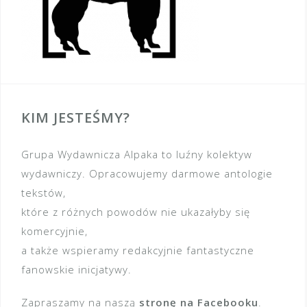
KIM JESTEŚMY?
Grupa Wydawnicza Alpaka to luźny kolektyw
wydawniczy. Opracowujemy darmowe antologie
tekstów,
które z różnych powodów nie ukazałyby się
komercyjnie,
a także wspieramy redakcyjnie fantastyczne
fanowskie inicjatywy.
Zapraszamy na naszą
stronę na Facebooku
.