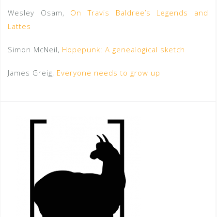
Wesley Osam,
On Travis Baldree’s Legends and
Lattes
Simon McNeil,
Hopepunk: A genealogical sketch
James Greig,
Everyone needs to grow up