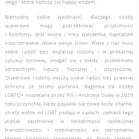
złego i które kończą się happy endem.
Nietrudno sobie wyobrazić, dlaczego osoby
queerowe mogą potrzebować przytulności
i komfortu. Jest wojna i trwa pandemia, kapitalizm
nieprzerwanie zbiera swoje żniwo. Wiele z nas musi
sobie radzić bez wsparcia rodziny i w prekarnej
sytuacji życiowej, zmagać się z biedą i problemami
zdrowotnymi natury fizycznej i psychicznej.
Queerowe rodziny muszą sobie radzić bez prawnej
ochrony ze strony państwa. Nagonka na osoby
LGBTQ+ rozpętana przez PiS i Andrzeja Dudę w 2020
roku przycichła, kiedy pojawiły się nowe kozły ofiarne,
strefy wolne od LGBT padają w sądach; zamiast tego
jednak zaistnienie w świadomości społecznej
transpłciowości i niebinarności po zatrzymaniu
Margot Szutowicz sprowadziło do Polski terfizm.