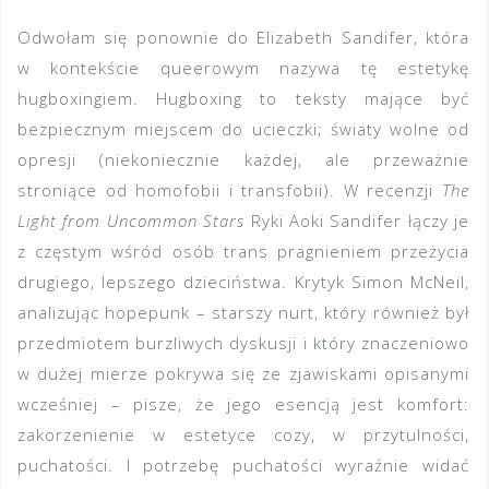
Odwołam się ponownie do Elizabeth Sandifer, która
w kontekście queerowym nazywa tę estetykę
hugboxingiem. Hugboxing to teksty mające być
bezpiecznym miejscem do ucieczki; światy wolne od
opresji (niekoniecznie każdej, ale przeważnie
stroniące od homofobii i transfobii). W recenzji
The
Light from Uncommon Stars
Ryki Aoki Sandifer łączy je
z częstym wśród osób trans pragnieniem przeżycia
drugiego, lepszego dzieciństwa. Krytyk Simon McNeil,
analizując hopepunk – starszy nurt, który również był
przedmiotem burzliwych dyskusji i który znaczeniowo
w dużej mierze pokrywa się ze zjawiskami opisanymi
wcześniej – pisze, że jego esencją jest komfort:
zakorzenienie w estetyce cozy, w przytulności,
puchatości. I potrzebę puchatości wyraźnie widać