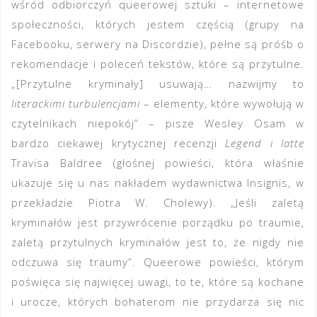
wśród odbiorczyń queerowej sztuki – internetowe
społeczności, których jestem częścią (grupy na
Facebooku, serwery na Discordzie), pełne są próśb o
rekomendacje i poleceń tekstów, które są przytulne.
„[Przytulne kryminały] usuwają… nazwijmy to
literackimi turbulencjami
– elementy, które wywołują w
czytelnikach niepokój” – pisze Wesley Osam w
bardzo ciekawej krytycznej recenzji
Legend i latte
Travisa Baldree (głośnej powieści, która właśnie
ukazuje się u nas nakładem wydawnictwa Insignis, w
przekładzie Piotra W. Cholewy). „Jeśli zaletą
kryminałów jest przywrócenie porządku po traumie,
zaletą przytulnych kryminałów jest to, że nigdy nie
odczuwa się traumy”. Queerowe powieści, którym
poświęca się najwięcej uwagi, to te, które są kochane
i urocze, których bohaterom nie przydarza się nic