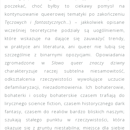
poczekać, choć byłby to ciekawy pomysł na
kontynuowanie queerowej tematyki po zakończeniu
Tęczowych i fantastycznych
…) – jakkolwiek opisane
wcześniej teoretyczne podziały są uogólnieniem,
które wskazuje na dające się zauważyć trendy,
w praktyce ani literatura, ani queer nie lubią się
szczególnie z binarnymi opozycjami. Opowiadania
zgromadzone w
Słowo queer znaczy dziwny
charakteryzuje raczej subtelna niesamowitość,
odkształcenia rzeczywistości wywołujące uczucie
defamiliaryzacji, niezadomowienia. Ich bohaterowie,
bohaterki i osoby bohaterskie czasem trafiają do
lirycznego science fiction, czasem historycznego dark
fantasy, czasem do realiów bardzo bliskich naszym;
szukają stałego punktu w rzeczywistości, która
okazuje się z gruntu niestabilna; miejsca dla siebie