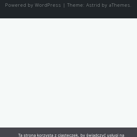
Powered by WordPress
|
Theme:
Astrid
by aThemes.
Ta strona korzysta z ciasteczek, by świadczyć usługi na