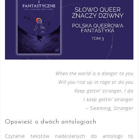
When the world is a danger to you
Will you rise up in rage or do you
Keep gettin’ stranger, I do
I keep gettin’ stranger
– Seeming,
Stranger
Opowieść o dwóch antologiach
Czytanie tekstów nadesłanych do antologii to