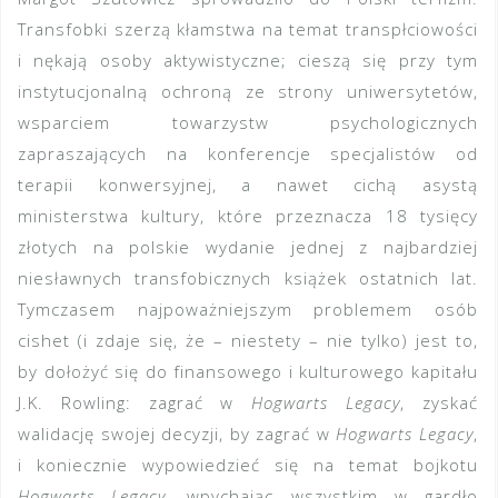
Transfobki szerzą kłamstwa na temat transpłciowości
i nękają osoby aktywistyczne; cieszą się przy tym
instytucjonalną ochroną ze strony uniwersytetów,
wsparciem towarzystw psychologicznych
zapraszających na konferencje specjalistów od
terapii konwersyjnej, a nawet cichą asystą
ministerstwa kultury, które przeznacza 18 tysięcy
złotych na polskie wydanie jednej z najbardziej
niesławnych transfobicznych książek ostatnich lat.
Tymczasem najpoważniejszym problemem osób
cishet (i zdaje się, że – niestety – nie tylko) jest to,
by dołożyć się do finansowego i kulturowego kapitału
J.K. Rowling: zagrać w
Hogwarts Legacy
, zyskać
walidację swojej decyzji, by zagrać w
Hogwarts Legacy
,
i koniecznie wypowiedzieć się na temat bojkotu
Hogwarts Legacy
, wpychając wszystkim w gardło